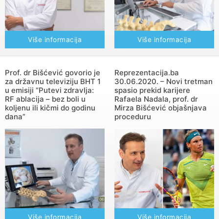
Više informacija
Više informacija
Prof. dr Bišćević govorio je
Reprezentacija.ba
za državnu televiziju BHT 1
30.06.2020. – Novi tretman
u emisiji “Putevi zdravlja:
spasio prekid karijere
RF ablacija – bez boli u
Rafaela Nadala, prof. dr
koljenu ili kičmi do godinu
Mirza Bišćević objašnjava
dana”
proceduru
Više informacija
Više informacija