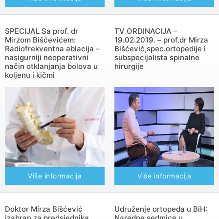
SPECIJAL Sa prof. dr
TV ORDINACIJA –
Mirzom Bišćevićem:
19.02.2019. – prof.dr Mirza
Radiofrekventna ablacija –
Bišćević,spec.ortopedije i
nasigurniji neoperativni
subspecijalista spinalne
način otklanjanja bolova u
hirurgije
koljenu i kičmi
Više informacija
Više informacija
Doktor Mirza Bišćević
Udruženje ortopeda u BiH:
izabran za predsjednika
Naredne sedmice u