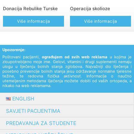
Donacija Rebulike Turske
Operacija skolioze
Više informacija
Više informacija
Upozorenje:
Poštovani pacijenti,
ograđujem od svih web reklama
u kojima je
zloupotrebljeno moje ime. Gelovi, vitamini i drugi suplementi nemaju
ulogu u liječenju bolnih stanja zglobova. Najvažniji dio liječenja i
posebno prevencije bolnih stanja jesu održavanje normalne tjelesne
težine, te redovna fizička aktivnost. Informacije o naučno
utemeljenim metodama liječenja možete dobiti od vaših ortopeda, a
nikako na web reklamama.
ENGLISH
SAVJETI PACIJENTIMA
PREDAVANJA ZA STUDENTE