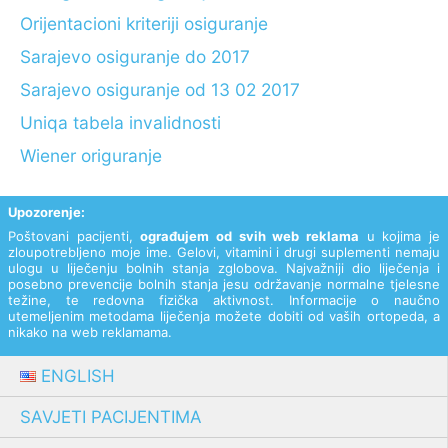
Orijentacioni kriteriji osiguranje
Sarajevo osiguranje do 2017
Sarajevo osiguranje od 13 02 2017
Uniqa tabela invalidnosti
Wiener origuranje
Upozorenje:
Poštovani pacijenti,
ograđujem od svih web reklama
u kojima je
zloupotrebljeno moje ime. Gelovi, vitamini i drugi suplementi nemaju
ulogu u liječenju bolnih stanja zglobova. Najvažniji dio liječenja i
posebno prevencije bolnih stanja jesu održavanje normalne tjelesne
težine, te redovna fizička aktivnost. Informacije o naučno
utemeljenim metodama liječenja možete dobiti od vaših ortopeda, a
nikako na web reklamama.
ENGLISH
SAVJETI PACIJENTIMA