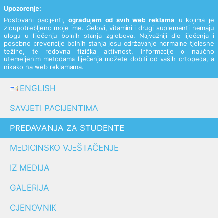
Upozorenje:
Poštovani pacijenti,
ograđujem od svih web reklama
u kojima je
zloupotrebljeno moje ime. Gelovi, vitamini i drugi suplementi nemaju
ulogu u liječenju bolnih stanja zglobova. Najvažniji dio liječenja i
posebno prevencije bolnih stanja jesu održavanje normalne tjelesne
težine, te redovna fizička aktivnost. Informacije o naučno
utemeljenim metodama liječenja možete dobiti od vaših ortopeda, a
nikako na web reklamama.
ENGLISH
SAVJETI PACIJENTIMA
PREDAVANJA ZA STUDENTE
MEDICINSKO VJEŠTAČENJE
IZ MEDIJA
GALERIJA
CJENOVNIK