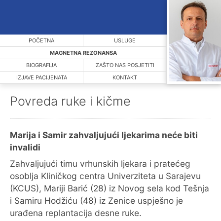
POČETNA
USLUGE
MAGNETNA REZONANSA
BIOGRAFIJA
ZAŠTO NAS POSJETITI
IZJAVE PACIJENATA
KONTAKT
Povreda ruke i kičme
Marija i Samir zahvaljujući ljekarima neće biti
invalidi
Zahvaljujući timu vrhunskih ljekara i pratećeg
osoblja Kliničkog centra Univerziteta u Sarajevu
(KCUS), Mariji Barić (28) iz Novog sela kod Tešnja
i Samiru Hodžiću (48) iz Zenice uspješno je
urađena replantacija desne ruke.