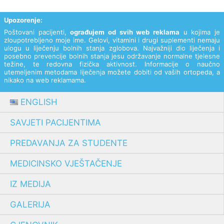
Upozorenje:
Poštovani pacijenti,
ograđujem od svih web reklama
u kojima je
zloupotrebljeno moje ime. Gelovi, vitamini i drugi suplementi nemaju
ulogu u liječenju bolnih stanja zglobova. Najvažniji dio liječenja i
posebno prevencije bolnih stanja jesu održavanje normalne tjelesne
težine, te redovna fizička aktivnost. Informacije o naučno
utemeljenim metodama liječenja možete dobiti od vaših ortopeda, a
nikako na web reklamama.
ENGLISH
SAVJETI PACIJENTIMA
PREDAVANJA ZA STUDENTE
MEDICINSKO VJEŠTAČENJE
IZ MEDIJA
GALERIJA