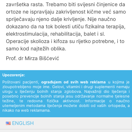
završetka rasta. Trebamo biti svijesni činjenice da
ortoze ne ispravljaju zakrivljenost kičme već samo
spriječavaju njeno dalje krivljenje. Nije naučno
dokazano da na tok bolesti utiču fizikalna terapija,
elektrostimulacija, rehabilitacija, balet i sl.
Operacije skolioza i kifoza su rijetko potrebne, i to
samo kod najtežih oblika.
Prof. dr Mirza Bišćević
Upozorenje:
Poštovani pacijenti,
ograđujem od svih web reklama
u kojima je
zloupotrebljeno moje ime. Gelovi, vitamini i drugi suplementi nemaju
ulogu u liječenju bolnih stanja zglobova. Najvažniji dio liječenja i
posebno prevencije bolnih stanja jesu održavanje normalne tjelesne
težine, te redovna fizička aktivnost. Informacije o naučno
utemeljenim metodama liječenja možete dobiti od vaših ortopeda, a
nikako na web reklamama.
ENGLISH