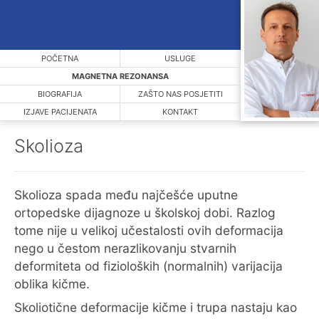
POČETNA
USLUGE
MAGNETNA REZONANSA
BIOGRAFIJA
ZAŠTO NAS POSJETITI
IZJAVE PACIJENATA
KONTAKT
Skolioza
Skolioza spada među najčešće uputne
ortopedske dijagnoze u školskoj dobi. Razlog
tome nije u velikoj učestalosti ovih deformacija
nego u čestom nerazlikovanju stvarnih
deformiteta od fizioloških (normalnih) varijacija
oblika kičme.
Skoliotične deformacije kičme i trupa nastaju kao