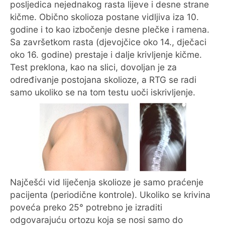
posljedica nejednakog rasta lijeve i desne strane
kičme. Obično skolioza postane vidljiva iza 10.
godine i to kao izbočenje desne plečke i ramena.
Sa završetkom rasta (djevojčice oko 14., dječaci
oko 16. godine) prestaje i dalje krivljenje kičme.
Test preklona, kao na slici, dovoljan je za
određivanje postojana skolioze, a RTG se radi
samo ukoliko se na tom testu uoči iskrivljenje.
Najčešći vid liječenja skolioze je samo praćenje
pacijenta (periodične kontrole). Ukoliko se krivina
poveća preko 25° potrebno je izraditi
odgovarajuću ortozu koja se nosi samo do