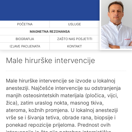
POČETNA
USLUGE
MAGNETNA REZONANSA
BIOGRAFIJA
ZAŠTO NAS POSJETITI
IZJAVE PACIJENATA
KONTAKT
Male hirurške intervencije
Male hirurške intervencije se izvode u lokalnoj
anesteziji. Najčešće intervencije su odstranjenja
manjih osteosintetskih materijala (pločica, vijci,
žica), zatim uraslog nokta, masnog tkiva,
ateroma, kožnih promjena. U lokalnoj anesteziji
vrše se i šivanja tetiva, obrade rana, biopsije i
ponekad repozicije prijeloma. Prednost ovih