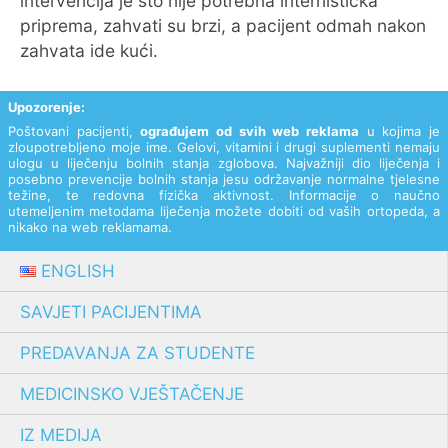
intervencija je što nije potrebna internistička
priprema, zahvati su brzi, a pacijent odmah nakon
zahvata ide kući.
Upozorenje:
Poštovani pacijenti,
ograđujem od svih web reklama
u kojima je
zloupotrebljeno moje ime. Gelovi, vitamini i drugi suplementi nemaju
ulogu u liječenju bolnih stanja zglobova. Najvažniji dio liječenja i
posebno prevencije bolnih stanja jesu održavanje normalne tjelesne
težine, te redovna fizička aktivnost. Informacije o naučno
utemeljenim metodama liječenja možete dobiti od vaših ortopeda, a
nikako na web reklamama.
ENGLISH
SAVJETI PACIJENTIMA
PREDAVANJA ZA STUDENTE
MEDICINSKO VJEŠTAČENJE
IZ MEDIJA